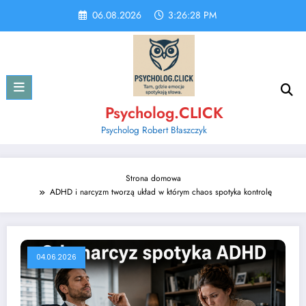
Skip
06.08.2026
3:26:28 PM
to
content
Psycholog.CLICK
Psycholog Robert Błaszczyk
Strona domowa
ADHD i narcyzm tworzą układ w którym chaos spotyka kontrolę
04.06.2026