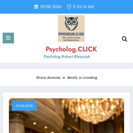
Skip
09.08.2026
9:33:17 AM
to
content
Psycholog.CLICK
Psycholog Robert Błaszczyk
Strona domowa
density vs crowding
04.04.2026