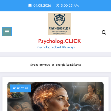
Skip
09.08.2026
5:00:25 AM
to
content
Psycholog.CLICK
Psycholog Robert Błaszczyk
Strona domowa
energia komórkowa
03.05.2026