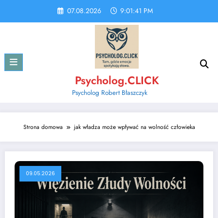
Skip
07.08.2026
9:01:41 PM
to
content
Psycholog.CLICK
Psycholog Robert Błaszczyk
Strona domowa
jak władza może wpływać na wolność człowieka
09.05.2026