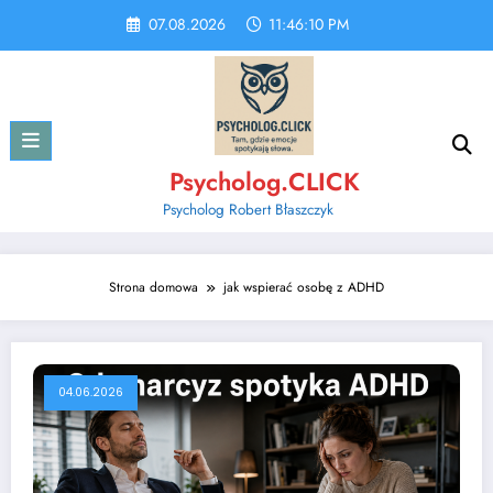
Skip
07.08.2026
11:46:10 PM
to
content
Psycholog.CLICK
Psycholog Robert Błaszczyk
Strona domowa
jak wspierać osobę z ADHD
04.06.2026