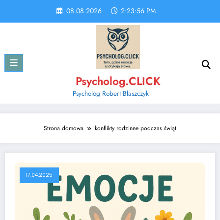
Skip
08.08.2026
2:23:57 PM
to
content
Psycholog.CLICK
Psycholog Robert Błaszczyk
Strona domowa
konflikty rodzinne podczas świąt
17.04.2025