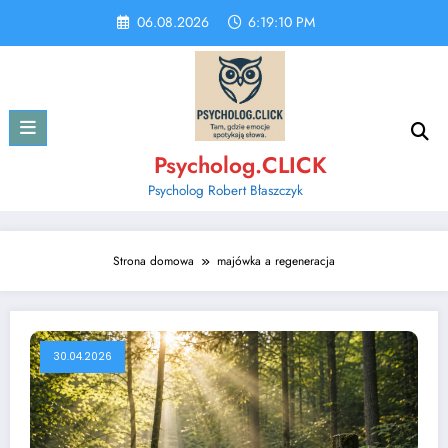
Skip
06.08.2026
6:19:11 PM
to
content
Psycholog.CLICK
Psycholog Robert Błaszczyk
Strona domowa
majówka a regeneracja
30.04.2026