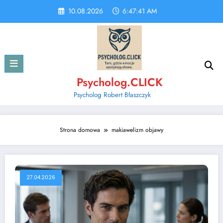
Skip
10.08.2026
6:47:41 AM
to
content
Psycholog.CLICK
Psycholog Robert Błaszczyk
Strona domowa
makiawelizm objawy
27.04.2026