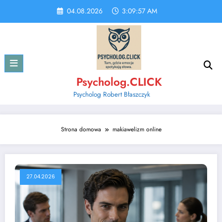
Skip
04.08.2026
3:09:58 AM
to
content
Psycholog.CLICK
Psycholog Robert Błaszczyk
Strona domowa
makiawelizm online
27.04.2026