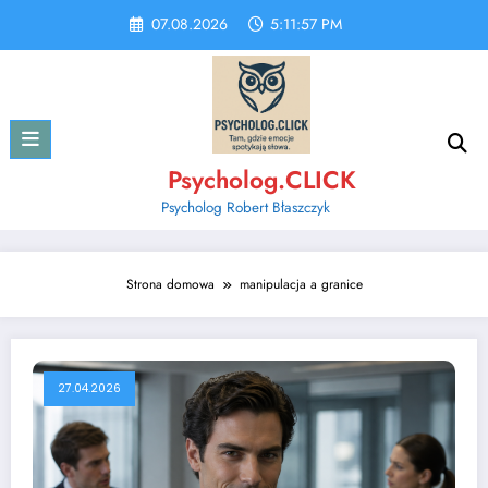
Skip
07.08.2026
5:11:57 PM
to
content
Psycholog.CLICK
Psycholog Robert Błaszczyk
Strona domowa
manipulacja a granice
27.04.2026