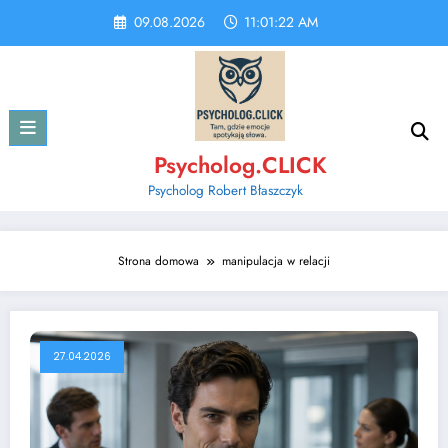
Skip
09.08.2026
11:01:22 AM
to
content
Psycholog.CLICK
Psycholog Robert Błaszczyk
Strona domowa
manipulacja w relacji
27.04.2026