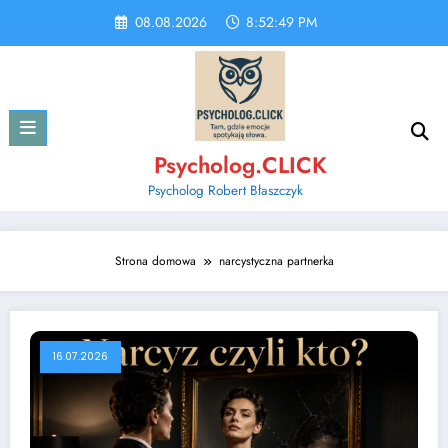
Skip
08.08.2026
8:52:50 PM
to
content
Psycholog.CLICK
Psycholog Robert Błaszczyk
Strona domowa
narcystyczna partnerka
16.07.2026