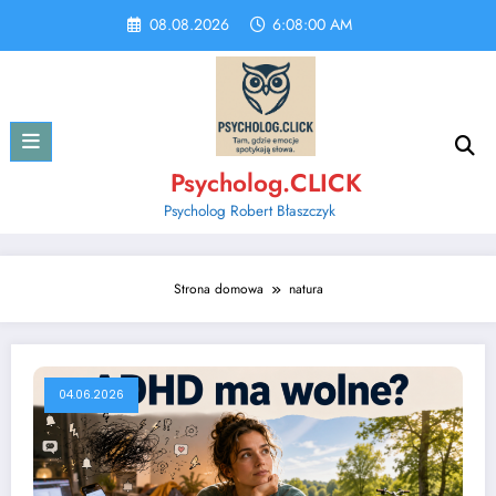
Skip
08.08.2026
6:08:00 AM
to
content
Psycholog.CLICK
Psycholog Robert Błaszczyk
Strona domowa
natura
04.06.2026