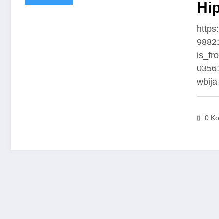
Hip
https
9882
is_f
03561
wbija
0 K