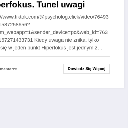
erfokus. Tunel uwagi
://www.tiktok.com/@psycholog.click/video/76493
1587258656?
rom_webapp=1&sender_device=pc&web_id=763
67271433731 Kiedy uwaga nie znika, tylko
 się w jeden punkt Hiperfokus jest jednym z…
Dowiedz Się Więcej
omentarze