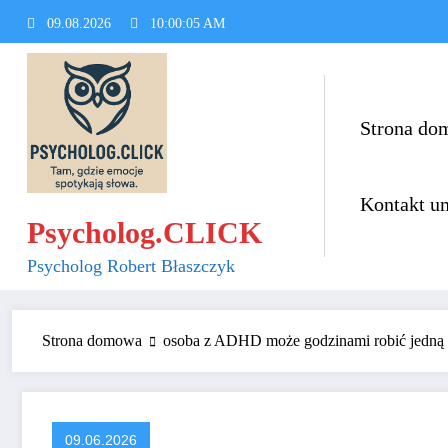
Skip
09.08.2026
10:00:05 AM
to
content
Strona do
Kontakt u
Psycholog.CLICK
Psycholog Robert Błaszczyk
Strona domowa
osoba z ADHD może godzinami robić jedną 
09.06.2026