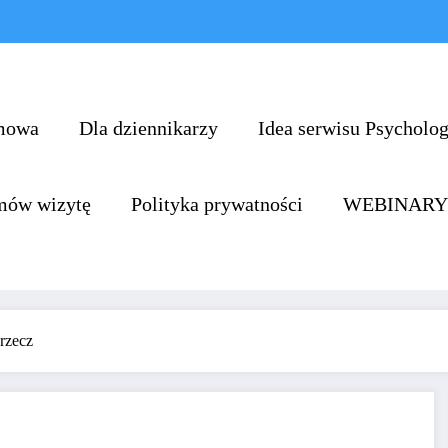
mowa
Dla dziennikarzy
Idea serwisu Psychol
mów wizytę
Polityka prywatności
WEBINARY
rzecz