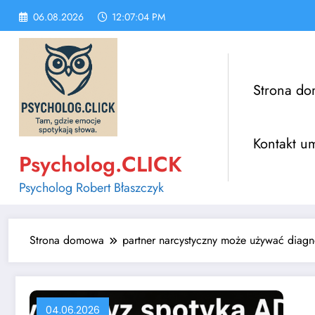
Skip
06.08.2026
12:07:05 PM
to
content
Strona d
Kontakt u
Psycholog.CLICK
Psycholog Robert Błaszczyk
Strona domowa
partner narcystyczny może używać dia
04.06.2026