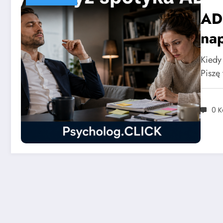
ADH
na
Kiedy
Piszę
0 