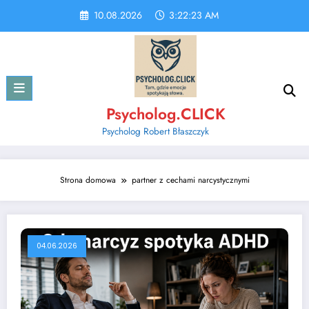
Skip
10.08.2026
3:22:23 AM
to
content
Psycholog.CLICK
Psycholog Robert Błaszczyk
Strona domowa
partner z cechami narcystycznymi
04.06.2026