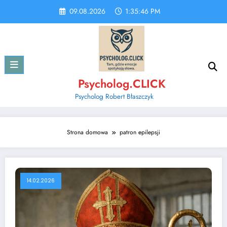
Skip
09.08.2026
1:35:47 PM
to
content
Psycholog.CLICK
Psycholog Robert Błaszczyk
Strona domowa
patron epilepsji
14.02.2026