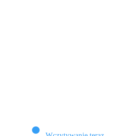
ego 14 lutego to nie tylko serduszka Co roku w
cach 14 lutego dostaję od…
Dowiedz Się Więcej
omentarze
Wczytywanie teraz