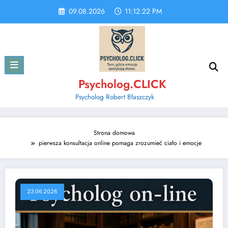
Skip
09.08.2026
11:12:22 PM
to
content
Psycholog.CLICK
Psycholog Robert Błaszczyk
Strona domowa
pierwsza konsultacja online pomaga zrozumieć ciało i emocje
23.06.2026