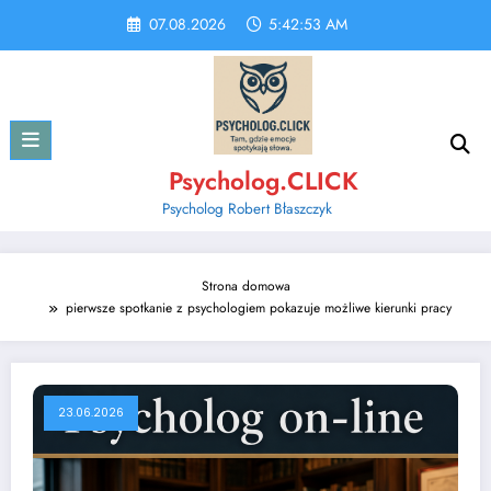
Skip
07.08.2026
5:42:54 AM
to
content
Psycholog.CLICK
Psycholog Robert Błaszczyk
Strona domowa
pierwsze spotkanie z psychologiem pokazuje możliwe kierunki pracy
23.06.2026