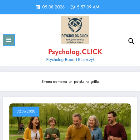
Skip
05.08.2026
5:57:10 AM
to
content
Psycholog.CLICK
Psycholog Robert Błaszczyk
Strona domowa
polska na grillu
02.05.2025