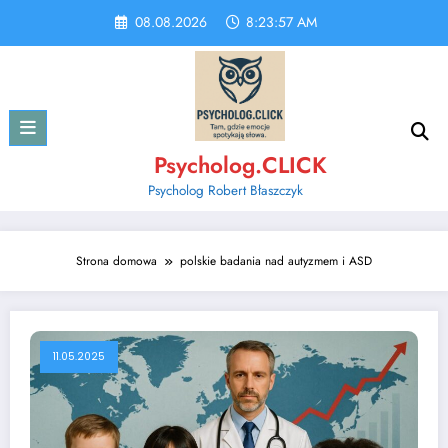
Skip
08.08.2026
8:23:57 AM
to
content
Psycholog.CLICK
Psycholog Robert Błaszczyk
Strona domowa
polskie badania nad autyzmem i ASD
11.05.2025