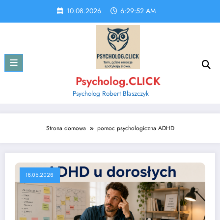
Skip
10.08.2026
6:29:53 AM
to
content
Psycholog.CLICK
Psycholog Robert Błaszczyk
Strona domowa
pomoc psychologiczna ADHD
16.05.2026