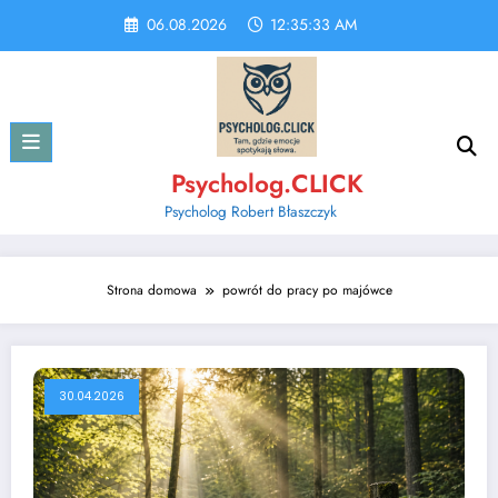
Skip
06.08.2026
12:35:33 AM
to
content
Psycholog.CLICK
Psycholog Robert Błaszczyk
Strona domowa
powrót do pracy po majówce
30.04.2026