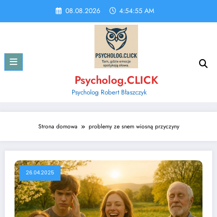
Skip
08.08.2026
4:54:55 AM
to
content
Psycholog.CLICK
Psycholog Robert Błaszczyk
Strona domowa
problemy ze snem wiosną przyczyny
26.04.2025