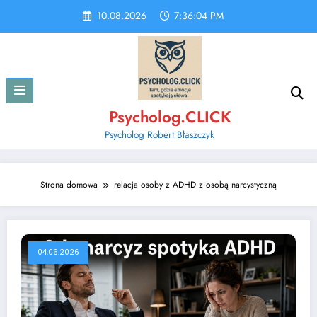
Skip
10.08.2026
7:36:04 PM
to
content
Psycholog.CLICK
Psycholog Robert Błaszczyk
Strona domowa
relacja osoby z ADHD z osobą narcystyczną
04.06.2026