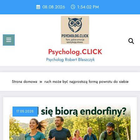
Skip
08.08.2026
1:54:02 PM
to
content
Psycholog.CLICK
Psycholog Robert Błaszczyk
Strona domowa
ruch może być najprostszą formą powrotu do siebie
17.05.2026