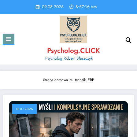
Skip
09.08.2026
8:57:17 AM
to
content
Psycholog.CLICK
Psycholog Robert Błaszczyk
Strona domowa
techniki ERP
01.07.2026