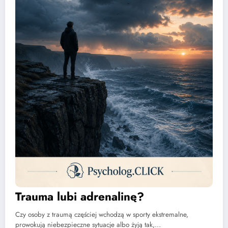
Trauma lubi adrenalinę?
Czy osoby z traumą częściej wchodzą w sporty ekstremalne,
prowokują niebezpieczne sytuacje albo żyją tak,…