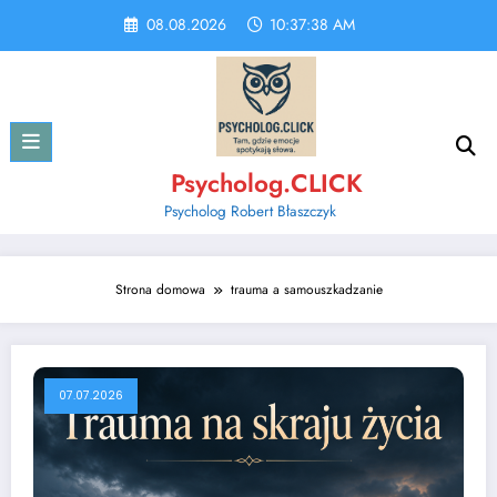
Skip
08.08.2026
10:37:38 AM
to
content
Psycholog.CLICK
Psycholog Robert Błaszczyk
Strona domowa
trauma a samouszkadzanie
07.07.2026