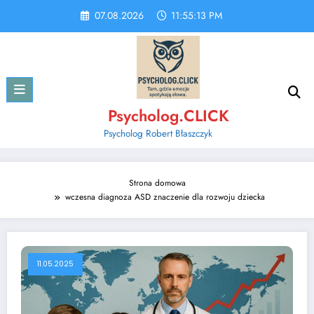
Skip
07.08.2026
11:55:13 PM
to
content
Psycholog.CLICK
Psycholog Robert Błaszczyk
Strona domowa
wczesna diagnoza ASD znaczenie dla rozwoju dziecka
11.05.2025