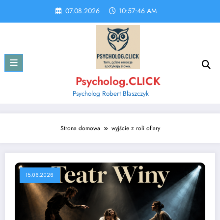
Skip
07.08.2026
10:57:46 AM
to
content
Psycholog.CLICK
Psycholog Robert Błaszczyk
Strona domowa
wyjście z roli ofiary
15.06.2026