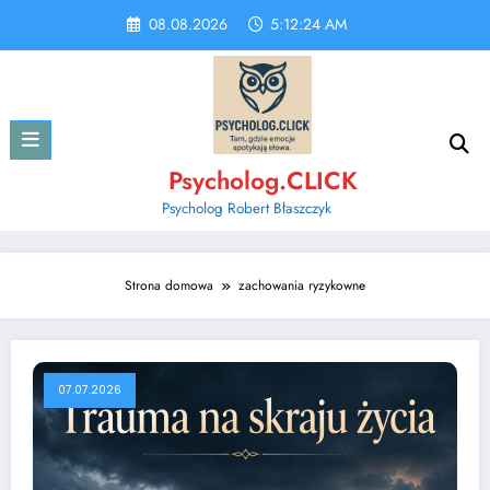
Skip
08.08.2026
5:12:24 AM
to
content
Psycholog.CLICK
Psycholog Robert Błaszczyk
Strona domowa
zachowania ryzykowne
07.07.2026