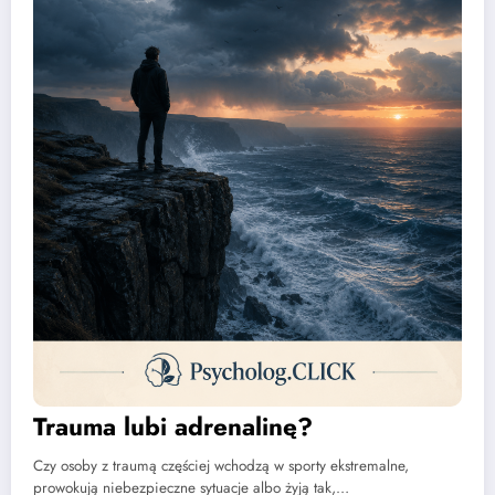
Trauma lubi adrenalinę?
Czy osoby z traumą częściej wchodzą w sporty ekstremalne,
prowokują niebezpieczne sytuacje albo żyją tak,…