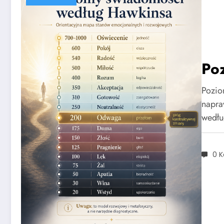
Po
Pozio
napra
wedł
0 