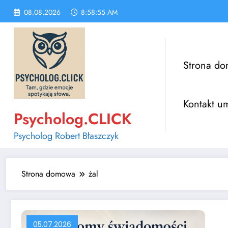
Skip
08.08.2026
8:58:56 AM
to
content
Strona d
Kontakt u
Psycholog.CLICK
Psycholog Robert Błaszczyk
Strona domowa
żal
05.07.2026