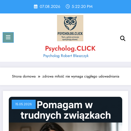
Skip
07.08.2026
5:22:20 PM
to
content
Psycholog.CLICK
Psycholog Robert Błaszczyk
Strona domowa
zdrowa miłość nie wymaga ciągłego udowadniania
15.05.2026