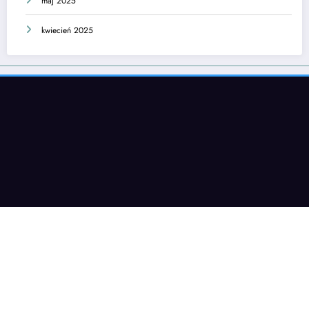
maj 2025
kwiecień 2025
Psycholog.CLICK 2025 (C) on NewsBlogger | Wspierane przez
SpiceThemes