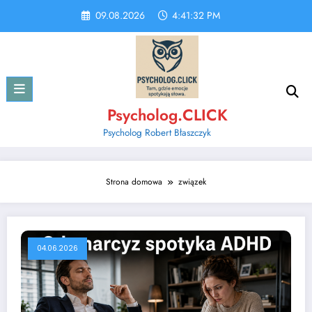
Skip
09.08.2026
4:41:32 PM
to
content
Psycholog.CLICK
Psycholog Robert Błaszczyk
Strona domowa
związek
04.06.2026