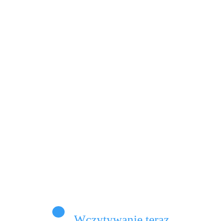
soby z traumą częściej wchodzą w sporty
emalne, prowokują niebezpieczne sytuacje albo
tak,…
Dowiedz Się Więcej
omentarze
Wczytywanie teraz