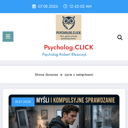
Skip
07.08.2026
12:42:02 AM
to
content
Psycholog.CLICK
Psycholog Robert Błaszczyk
Strona domowa
życie z natręctwami
01.07.2026