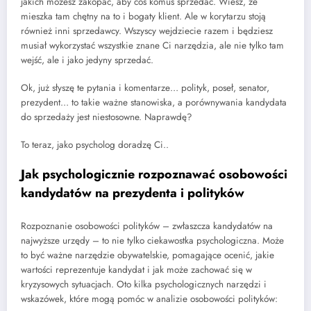
jakich możesz zakopać, aby coś komuś sprzedać. Wiesz, że
mieszka tam chętny na to i bogaty klient. Ale w korytarzu stoją
również inni sprzedawcy. Wszyscy wejdziecie razem i będziesz
musiał wykorzystać wszystkie znane Ci narzędzia, ale nie tylko tam
wejść, ale i jako jedyny sprzedać.
Ok, już słyszę te pytania i komentarze… polityk, poseł, senator,
prezydent… to takie ważne stanowiska, a porównywania kandydata
do sprzedaży jest niestosowne. Naprawdę?
To teraz, jako psycholog doradzę Ci..
Jak psychologicznie rozpoznawać osobowości
kandydatów na prezydenta i polityków
Rozpoznanie osobowości polityków – zwłaszcza kandydatów na
najwyższe urzędy – to nie tylko ciekawostka psychologiczna. Może
to być ważne narzędzie obywatelskie, pomagające ocenić, jakie
wartości reprezentuje kandydat i jak może zachować się w
kryzysowych sytuacjach. Oto kilka psychologicznych narzędzi i
wskazówek, które mogą pomóc w analizie osobowości polityków: