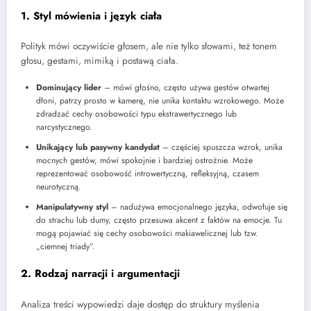
1. Styl mówienia i język ciała
Polityk mówi oczywiście głosem, ale nie tylko słowami, też tonem
głosu, gestami, mimiką i postawą ciała.
Dominujący lider
– mówi głośno, często używa gestów otwartej
dłoni, patrzy prosto w kamerę, nie unika kontaktu wzrokowego. Może
zdradzać cechy osobowości typu ekstrawertycznego lub
narcystycznego.
Unikający lub pasywny kandydat
– częściej spuszcza wzrok, unika
mocnych gestów, mówi spokojnie i bardziej ostrożnie. Może
reprezentować osobowość introwertyczną, refleksyjną, czasem
neurotyczną.
Manipulatywny styl
– nadużywa emocjonalnego języka, odwołuje się
do strachu lub dumy, często przesuwa akcent z faktów na emocje. Tu
mogą pojawiać się cechy osobowości makiawelicznej lub tzw.
„ciemnej triady”.
2. Rodzaj narracji i argumentacji
Analiza treści wypowiedzi daje dostęp do struktury myślenia