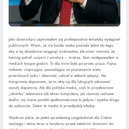
Jako dziennikarz zajmowałem się profesjonalnie tematyką wystąpień
publicznych. Wiem, że nie każda osoba posiada talent do tego,
aby w tej dziedzinie osiągnąć mistrzostwo, ale wiem rownież, że
trening potrafi uczynić z amatora – mistrza. Sam występowałem w
mediach tysiące godzin. To dla mnie była po prostu praca. Fajna,
ciekawa, inspirująca, pozwalająca na poznawanie wielu
przeróżnych ludzi i obecność, udział w setkach sytuacji. Na
marginesie dopowiem, że to istny raj dla lubiących odczuwać
wyzuty dopaminy. Ale dla polityka media, czyli to przysłowiowe
„okienko” telewizora lub ekran komputera, jak również radiowe
studio, czy znane portale społecznościowe to jedyna i szybka droga
do wyborców. Zatem te media to przedpokój władzy.
Wyobraź sobie, że jesteś sprzedawcą czegokolwiek dla Ciebie
ważnego i stoisz teraz w korytarzu przed ostatnimi drzwiami do