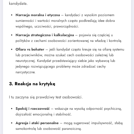
kandydata.
Narracja moralna i etyczna
– kandydaci z wysokim poziomem
sumienności i wartości moralnych często podkreślają idee dobra
wspólnego, uczciwości, praworządności.
Narracja strategiczna i kalkulacyjna
– pojawia się częściej u
polityków z cechami osobowości zorientowanej na władzę i kontrolę.
Ofiara vs bohater
– jeśli kandydat często kreuje się na ofiarę systemu
lub przeciwników, można szukać cech osobowości zależnej lub
neurotycznej. Kandydat przedstawiający siebie jako wybawcę lub
jedynego rozwiązującego problemy może zdradzać cechy
narcystyczne.
3. Reakcja na krytykę
I tu zaczyna się prawdziwy test osobowości.
Spokój i rzeczowość
– wskazuje na wysoką odporność psychiczną,
dojrzałość emocjonalną i stabilność.
Agresja i ataki personalne
– mogą sugerować impulsywność, słabą
samokontrolę lub osobowość paranoiczną.