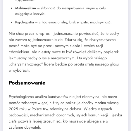
Makiawelizm
– skłonność do manipulowania innymi w celu
osiągnięcia korzyści.
Psychopatia
– chłód emocjonalny, brak empatii, impulsywność.
Nie chcę przez to wprost i jednoznacznie powiedzieć, że te cechy
nie zawsze są jednoznacznie złe. Zdarza się, że charyzmatyczna
postać może być po prostu pewnym siebie i swoich racji
człowiekiem. Ale niestety może to być również delikatny papierek
lakmusowy osoby o rysie narcystycznym. I tu wybór takiego
„charyzmatycznego” lidera będzie po prostu stratą naszego głosu
w wyborach.
Podsumowanie
Psychologiczna analiza kandydatów nie jest nieomylna, ale może
pomóc zobaczyć więcej niż to, co pokazuje choćby modna wiosną
2025 roku w Polsce tzw. telewizyjna debata. Wiedza o typach
osobowości, mechanizmach obronnych, stylach komunikacji i języku
ciała pozwala lepiej zrozumieć, kto naprawdę ubiega się o
zaufanie obywateli.