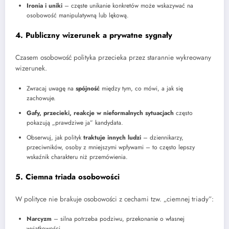
Ironia i uniki
– częste unikanie konkretów może wskazywać na
osobowość manipulatywną lub lękową.
4. Publiczny wizerunek a prywatne sygnały
Czasem osobowość polityka przecieka przez starannie wykreowany
wizerunek.
Zwracaj uwagę na
spójność
między tym, co mówi, a jak się
zachowuje.
Gafy, przecieki, reakcje w nieformalnych sytuacjach
często
pokazują „prawdziwe ja” kandydata.
Obserwuj, jak polityk
traktuje innych ludzi
– dziennikarzy,
przeciwników, osoby z mniejszymi wpływami – to często lepszy
wskaźnik charakteru niż przemówienia.
5. Ciemna triada osobowości
W polityce nie brakuje osobowości z cechami tzw. „ciemnej triady”:
Narcyzm
– silna potrzeba podziwu, przekonanie o własnej
wyjątkowości.