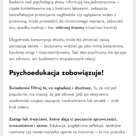
Badania nad psychologią stresu informują nas jednoznacznie –
częste kontaktowanie się z treściami lękowymi, zwłaszcza
bezrefleksyjne przewijanie nagłówków czy oglądanie wideo z
przemocą, może prowadzić do chronicznego napięcia, zaburzeń
snu, spadku nastroju i tzw.
wtórnej traumy
(vicarious trauma).
Długotrwała konsumpcja strachu może też zmieniać naszą
percepcję świata – zaczynamy widzieć go jako mniej bezpieczny,
bardziej wrogi i nieprzewidywalny. Taki stan psychiczny nie sprzyja
ani zdrowiu, ani budowaniu empatycznych relacji.
Psychoedukacja zobowiązuje!
Świadomie filtruj to, co oglądasz i słuchasz.
To, że coś jest
popularne, nie znaczy, że jest zdrowe. Jeśli po obejrzeniu
wiadomości czujesz napięcie, rozdrażnienie lub smutek – zrób
krok wstecz.
Zastąp lęk treściami, które dają ci poczucie sprawczości,
zrozumienia i sensu
. Edukacja, pogłębiona refleksja, spokojne
rozmowy czy nawet rozrywka oparta na humorze – to nie ucieczka.