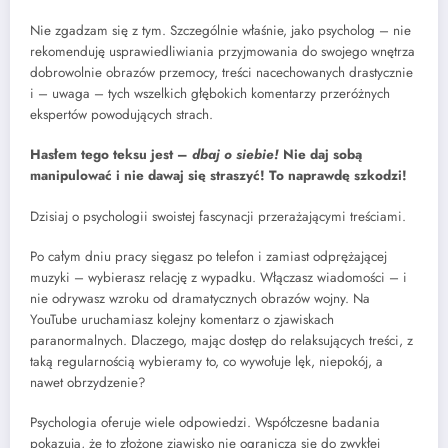
Nie zgadzam się z tym. Szczególnie właśnie, jako psycholog – nie
rekomenduję usprawiedliwiania przyjmowania do swojego wnętrza
dobrowolnie obrazów przemocy, treści nacechowanych drastycznie
i – uwaga – tych wszelkich głębokich komentarzy przeróżnych
ekspertów powodujących strach.
Hasłem tego teksu jest –
dbaj o siebie!
Nie daj sobą
manipulować i nie dawaj się straszyć! To naprawdę szkodzi!
Dzisiaj o psychologii swoistej fascynacji przerażającymi treściami.
Po całym dniu pracy sięgasz po telefon i zamiast odprężającej
muzyki – wybierasz relację z wypadku. Włączasz wiadomości – i
nie odrywasz wzroku od dramatycznych obrazów wojny. Na
YouTube uruchamiasz kolejny komentarz o zjawiskach
paranormalnych. Dlaczego, mając dostęp do relaksujących treści, z
taką regularnością wybieramy to, co wywołuje lęk, niepokój, a
nawet obrzydzenie?
Psychologia oferuje wiele odpowiedzi. Współczesne badania
pokazują, że to złożone zjawisko nie ogranicza się do zwykłej