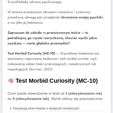
To profilaktyka zdrowia psychicznego.
W świecie przesyconym obrazami cierpienia i przemocy,
prawdziwą odwagą jest umiejętność
chronienia swojej psychiki
,
a nie tylko jej testowania.
Zapraszam do udziału w przesiewowym teście – tu
potraktujmy go czysto rozrywkowo, chociaż wyniki jakie
uzyskasz – warto głęboko przemyśleć!
Test Morbid Curiosity (MC-10)
– 10-punktowy kwestionariusz
samooceny inspirowany badaniami nad
morbid curiosity
, czyli
ciekawością wobec treści przerażających, makabrycznych lub
niepokojących (Scrivner, 2021).
Test Morbid Curiosity (MC-10)
Oceń każde stwierdzenie w skali od
1 (zdecydowanie nie)
do
5 (zdecydowanie tak)
. Wynik obliczy się automatycznie.
Fascynują mnie historie o seryjnych mordercach.