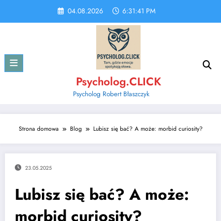
Skip
04.08.2026
6:31:42 PM
to
content
Psycholog.CLICK
Psycholog Robert Błaszczyk
Strona domowa
Blog
Lubisz się bać? A może: morbid curiosity?
23.05.2025
Lubisz się bać? A może:
morbid curiosity?