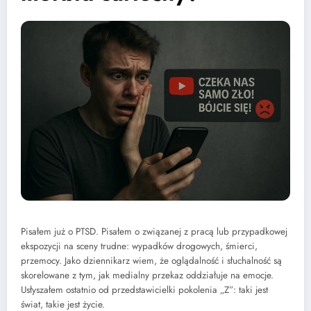
Pisałem już o PTSD. Pisałem o związanej z pracą lub przypadkowej
ekspozycji na sceny trudne: wypadków drogowych, śmierci,
przemocy. Jako dziennikarz wiem, że oglądalność i słuchalność są
skorelowane z tym, jak medialny przekaz oddziałuje na emocje.
Usłyszałem ostatnio od przedstawicielki pokolenia „Z”: taki jest
świat, takie jest życie.