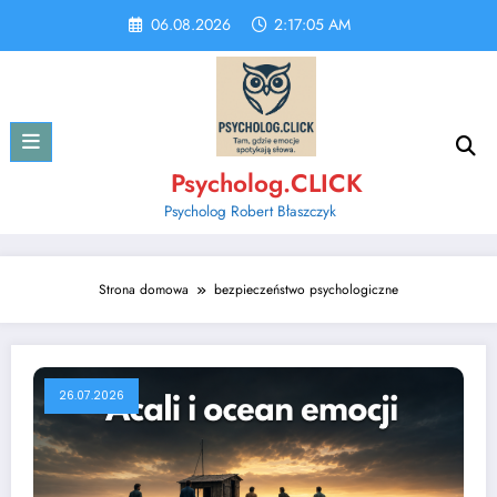
Skip
06.08.2026
2:17:06 AM
to
content
Psycholog.CLICK
Psycholog Robert Błaszczyk
Strona domowa
bezpieczeństwo psychologiczne
26.07.2026