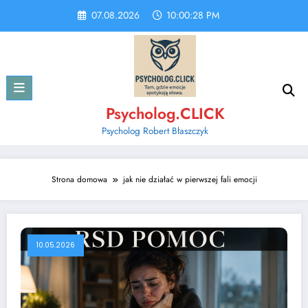
Skip
07.08.2026
10:00:28 PM
to
content
Psycholog.CLICK
Psycholog Robert Błaszczyk
Strona domowa
jak nie działać w pierwszej fali emocji
10.05.2026