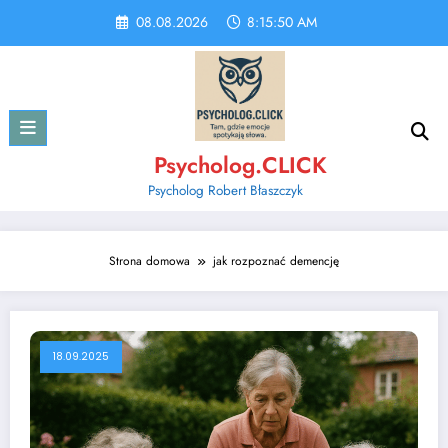
Skip
08.08.2026
8:15:51 AM
to
content
Psycholog.CLICK
Psycholog Robert Błaszczyk
Strona domowa
jak rozpoznać demencję
18.09.2025