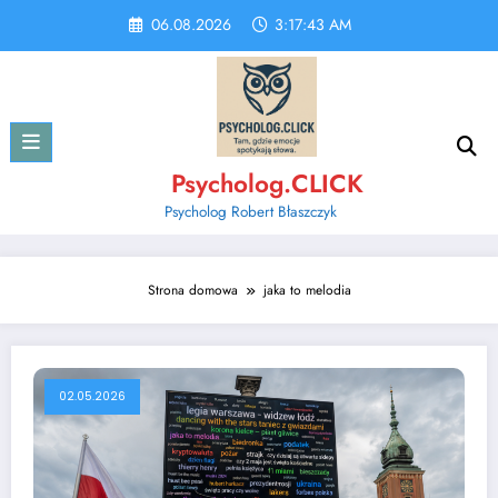
Skip
06.08.2026
3:17:43 AM
to
content
Psycholog.CLICK
Psycholog Robert Błaszczyk
Strona domowa
jaka to melodia
02.05.2026