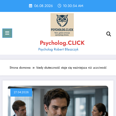
Skip
06.08.2026
10:30:54 AM
to
content
Psycholog.CLICK
Psycholog Robert Błaszczyk
Strona domowa
kiedy skuteczność staje się ważniejsza niż uczciwość
27.04.2026