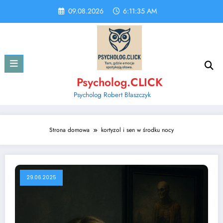
Skip
09.08.2026
6:11:36 AM
to
content
Psycholog.CLICK
Psycholog Robert Błaszczyk
Strona domowa
kortyzol i sen w środku nocy
29.06.2025