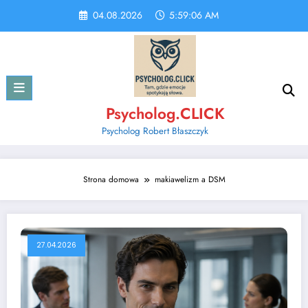
Skip
04.08.2026
5:59:06 AM
to
content
Psycholog.CLICK
Psycholog Robert Błaszczyk
Strona domowa
makiawelizm a DSM
27.04.2026