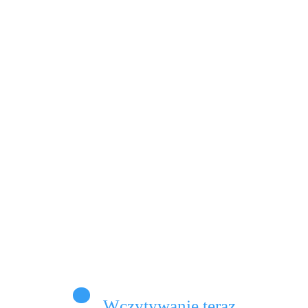
ego 14 lutego to nie tylko serduszka Co roku w
cach 14 lutego dostaję od…
Dowiedz Się Więcej
omentarze
Wczytywanie teraz