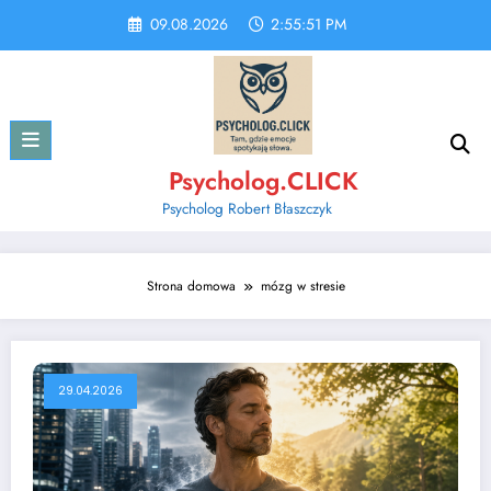
Skip
09.08.2026
2:55:51 PM
to
content
Psycholog.CLICK
Psycholog Robert Błaszczyk
Strona domowa
mózg w stresie
29.04.2026