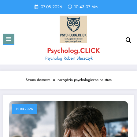
Skip
07.08.2026
10:43:07 AM
to
content
Psycholog.CLICK
Psycholog Robert Błaszczyk
Strona domowa
narzędzia psychologiczne na stres
12.04.2026