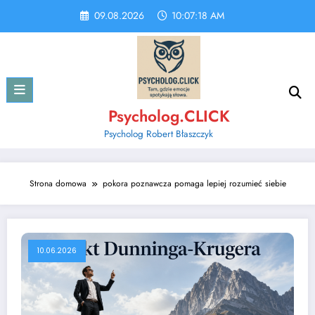
Skip
09.08.2026
10:07:19 AM
to
content
Psycholog.CLICK
Psycholog Robert Błaszczyk
Strona domowa
pokora poznawcza pomaga lepiej rozumieć siebie
10.06.2026